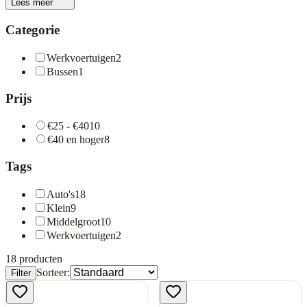
Lees meer
Categorie
Werkvoertuigen
2
Bussen
1
Prijs
€25 - €40
10
€40 en hoger
8
Tags
Auto's
18
Klein
9
Middelgroot
10
Werkvoertuigen
2
18
producten
Sorteer:
Filter