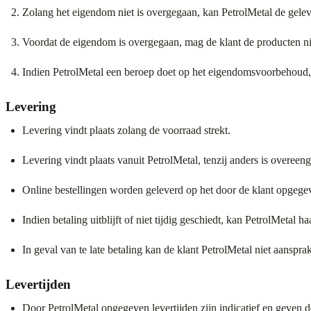
Zolang het eigendom niet is overgegaan, kan PetrolMetal de geleve
Voordat de eigendom is overgegaan, mag de klant de producten n
Indien PetrolMetal een beroep doet op het eigendomsvoorbehoud,
Levering
Levering vindt plaats zolang de voorraad strekt.
Levering vindt plaats vanuit PetrolMetal, tenzij anders is overee
Online bestellingen worden geleverd op het door de klant opgege
Indien betaling uitblijft of niet tijdig geschiedt, kan PetrolMetal h
In geval van te late betaling kan de klant PetrolMetal niet aansprak
Levertijden
Door PetrolMetal opgegeven levertijden zijn indicatief en geven d