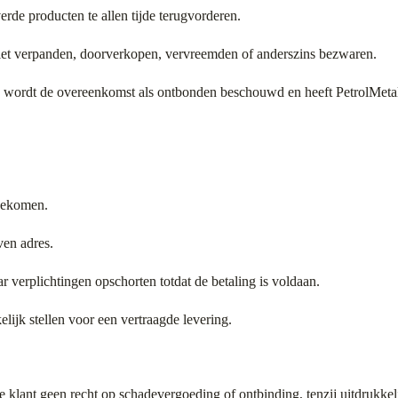
rde producten te allen tijde terugvorderen.
iet verpanden, doorverkopen, vervreemden of anderszins bezwaren.
 wordt de overeenkomst als ontbonden beschouwd en heeft PetrolMetal 
ngekomen.
ven adres.
aar verplichtingen opschorten totdat de betaling is voldaan.
elijk stellen voor een vertraagde levering.
e klant geen recht op schadevergoeding of ontbinding, tenzij uitdrukkel