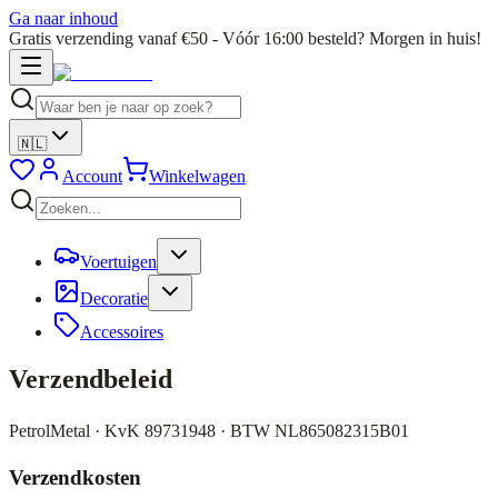
Ga naar inhoud
Gratis verzending vanaf €50 - Vóór 16:00 besteld? Morgen in huis!
🇳🇱
Account
Winkelwagen
Voertuigen
Decoratie
Accessoires
Verzendbeleid
PetrolMetal · KvK 89731948 · BTW NL865082315B01
Verzendkosten