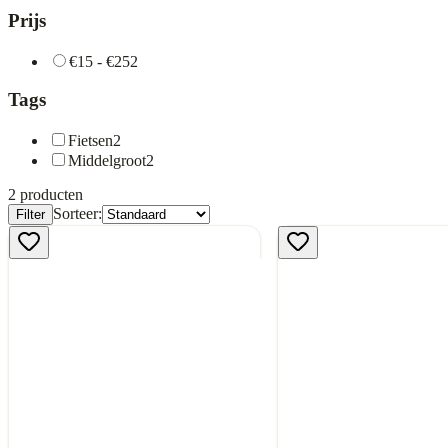
Prijs
€15 - €25
2
Tags
Fietsen
2
Middelgroot
2
2
producten
Sorteer:
Filter