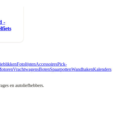
 -
fiets
ieblikken
Fotolijsten
Accessoires
Pick-
otoren
Vrachtwagens
Boten
Spaarpotten
Wandhaken
Kalenders
ges en autoliefhebbers.