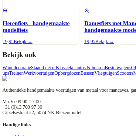
Herenfiets - handgemaakte
Damesfiets met Mand
modelfiets
handgemaakte model
19,95
Bekijk →
19,95
Bekijk →
Bekijk ook
Wanddecoratie
Staand decor
Klassieke autos & bussen
Bestelwagens
Ol
ups
Treinen
Werkvoertuigen
Opbergdozen
Bussen
Vliegtuigen
Scooters
M
Authentieke handgemaakte voertuigen van metaal voor mancaves, gara
Ma-Vr 09:00–17:00
+31 (0)13 700 97 30
Gijzelsestraat 22, 5074 NK Biezenmortel
Handige links