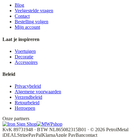
Blog
Veelgestelde vragen
Contact
Bestelling volgen
Mijn account
Laat je inspireren
Voertuigen
Decoratie
Accessoires
Beleid
Privacybeleid
Algemene voorwaarden
Verzendbeleid
Retourbeleid
Herroepen
Onze partners
KvK 89731948 · BTW NL865082315B01 · © 2026 PetrolMetal
iDEAL
Stripe
PayPal
Klarna
Apple Pay
Bancontact