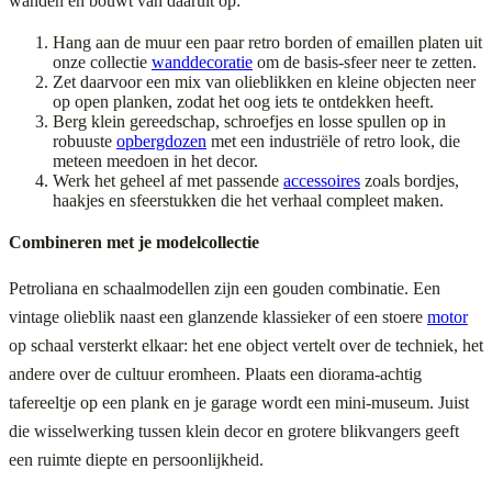
wanden en bouwt van daaruit op:
Hang aan de muur een paar retro borden of emaillen platen uit
onze collectie
wanddecoratie
om de basis-sfeer neer te zetten.
Zet daarvoor een mix van olieblikken en kleine objecten neer
op open planken, zodat het oog iets te ontdekken heeft.
Berg klein gereedschap, schroefjes en losse spullen op in
robuuste
opbergdozen
met een industriële of retro look, die
meteen meedoen in het decor.
Werk het geheel af met passende
accessoires
zoals bordjes,
haakjes en sfeerstukken die het verhaal compleet maken.
Combineren met je modelcollectie
Petroliana en schaalmodellen zijn een gouden combinatie. Een
vintage olieblik naast een glanzende klassieker of een stoere
motor
op schaal versterkt elkaar: het ene object vertelt over de techniek, het
andere over de cultuur eromheen. Plaats een diorama-achtig
tafereeltje op een plank en je garage wordt een mini-museum. Juist
die wisselwerking tussen klein decor en grotere blikvangers geeft
een ruimte diepte en persoonlijkheid.