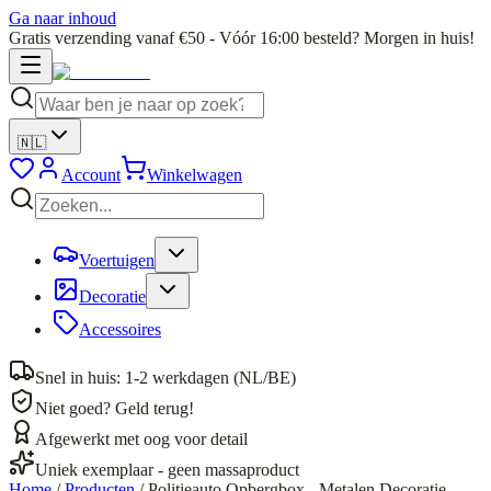
Ga naar inhoud
Gratis verzending vanaf €50 - Vóór 16:00 besteld? Morgen in huis!
🇳🇱
Account
Winkelwagen
Voertuigen
Decoratie
Accessoires
Snel in huis: 1-2 werkdagen (NL/BE)
Niet goed? Geld terug!
Afgewerkt met oog voor detail
Uniek exemplaar - geen massaproduct
Home
/
Producten
/
Politieauto Opbergbox - Metalen Decoratie