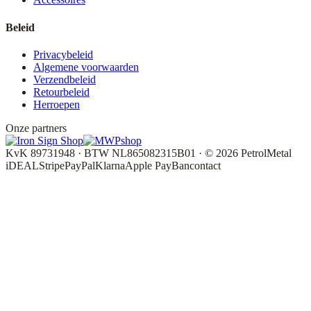
Beleid
Privacybeleid
Algemene voorwaarden
Verzendbeleid
Retourbeleid
Herroepen
Onze partners
KvK 89731948 · BTW NL865082315B01 · © 2026 PetrolMetal
iDEAL
Stripe
PayPal
Klarna
Apple Pay
Bancontact