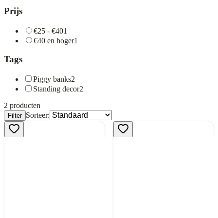
Prijs
€25 - €40
1
€40 en hoger
1
Tags
Piggy banks
2
Standing decor
2
2
producten
Sorteer:
Filter