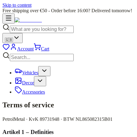
Skip to content
Free shipping over €50 - Order before 16:00? Delivered tomorrow!
🇬🇧
Account
Cart
Vehicles
Decor
Accessories
Terms of service
PetrolMetal · KvK 89731948 · BTW NL865082315B01
Artikel 1 – Definities