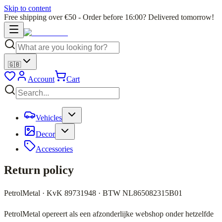
Skip to content
Free shipping over €50 - Order before 16:00? Delivered tomorrow!
🇬🇧
Account
Cart
Vehicles
Decor
Accessories
Return policy
PetrolMetal · KvK 89731948 · BTW NL865082315B01
PetrolMetal opereert als een afzonderlijke webshop onder hetzelfde