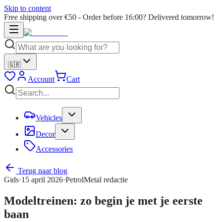
Skip to content
Free shipping over €50 - Order before 16:00? Delivered tomorrow!
🇬🇧
Account
Cart
Vehicles
Decor
Accessories
Terug naar blog
Gids
·
15 april 2026
·
PetrolMetal redactie
Modeltreinen: zo begin je met je eerste
baan