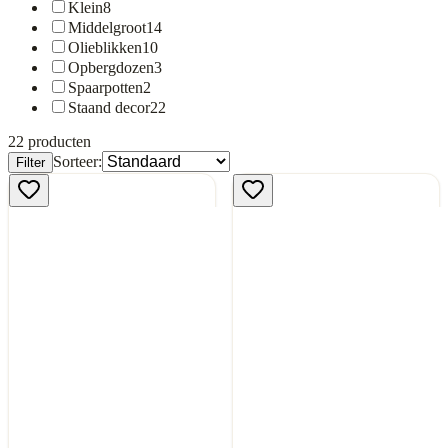
Klein
8
Middelgroot
14
Olieblikken
10
Opbergdozen
3
Spaarpotten
2
Staand decor
22
22
producten
Sorteer:
Filter