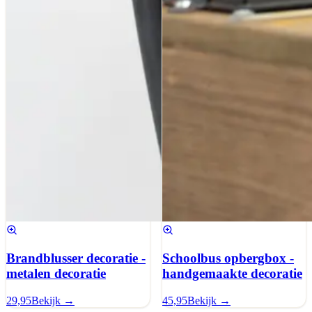
Brandblusser decoratie -
Schoolbus opbergbox -
metalen decoratie
handgemaakte decoratie
29,95
Bekijk →
45,95
Bekijk →