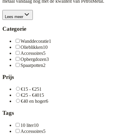
metaal vandaag nog met de kwaliteit van PetrolMetal.
Lees meer
Categorie
Wanddecoratie
1
Olieblikken
10
Accessoires
5
Opbergdozen
3
Spaarpotten
2
Prijs
€15 - €25
1
€25 - €40
15
€40 en hoger
6
Tags
10 liter
10
Accessoires
5