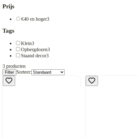
Prijs
€40 en hoger
3
Tags
Klein
3
Opbergdozen
3
Staand decor
3
3
producten
Sorteer:
Filter