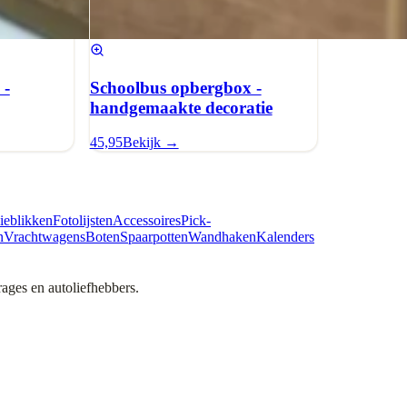
 -
Schoolbus opbergbox -
handgemaakte decoratie
45,95
Bekijk →
ieblikken
Fotolijsten
Accessoires
Pick-
n
Vrachtwagens
Boten
Spaarpotten
Wandhaken
Kalenders
ges en autoliefhebbers.