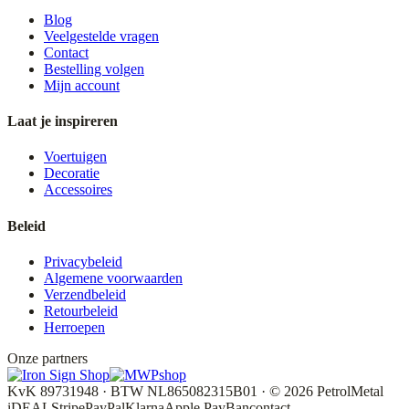
Blog
Veelgestelde vragen
Contact
Bestelling volgen
Mijn account
Laat je inspireren
Voertuigen
Decoratie
Accessoires
Beleid
Privacybeleid
Algemene voorwaarden
Verzendbeleid
Retourbeleid
Herroepen
Onze partners
KvK 89731948 · BTW NL865082315B01 · © 2026 PetrolMetal
iDEAL
Stripe
PayPal
Klarna
Apple Pay
Bancontact