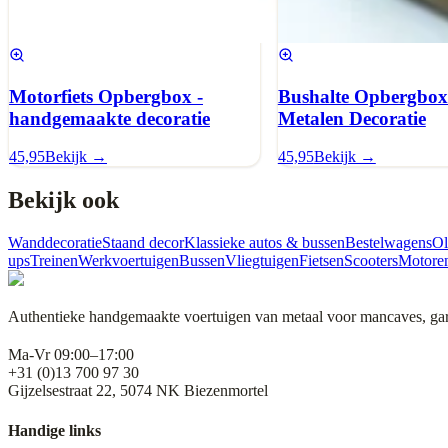
Motorfiets Opbergbox -
Bushalte Opbergbox
handgemaakte decoratie
Metalen Decoratie
45,95
Bekijk →
45,95
Bekijk →
Bekijk ook
Wanddecoratie
Staand decor
Klassieke autos & bussen
Bestelwagens
Ol
ups
Treinen
Werkvoertuigen
Bussen
Vliegtuigen
Fietsen
Scooters
Motore
Authentieke handgemaakte voertuigen van metaal voor mancaves, gara
Ma-Vr 09:00–17:00
+31 (0)13 700 97 30
Gijzelsestraat 22, 5074 NK Biezenmortel
Handige links