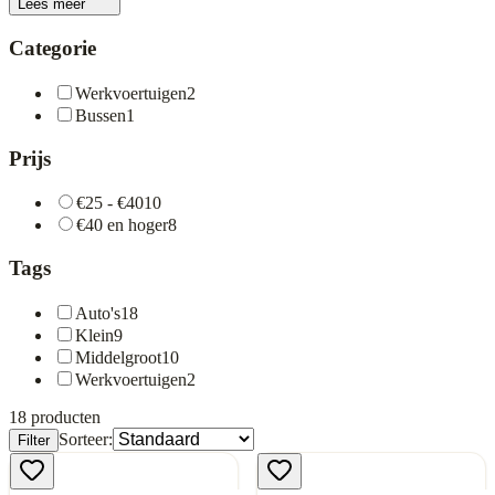
Lees meer
Categorie
Werkvoertuigen
2
Bussen
1
Prijs
€25 - €40
10
€40 en hoger
8
Tags
Auto's
18
Klein
9
Middelgroot
10
Werkvoertuigen
2
18
producten
Sorteer:
Filter